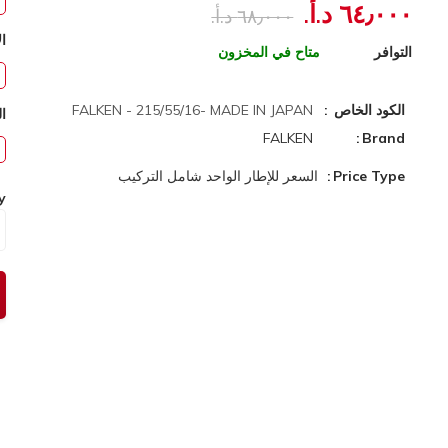
٦٤٫٠٠٠ د.أ.‏
٦٨٫٠٠٠ د.أ.‏
ال
التوافر
متاح في المخزون
الكود الخاص
FALKEN - 215/55/16- MADE IN JAPAN
ا
FALKEN
Brand
Price Type
السعر للإطار الواحد شامل التركيب
y