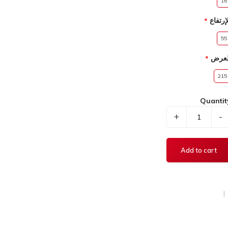
16
إرتفاع
55
لعرض
215
Quantit
+
-