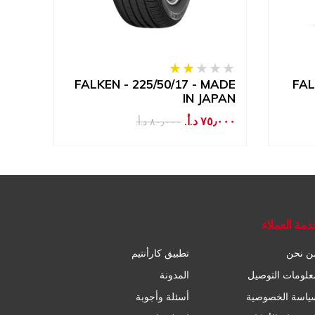
MADE
FALKEN - 225/50/17 - MADE
FAL
APAN
IN JAPAN
٧٥٫٠٠٠ د.أ.‏
٦٠٫٠٠٠ د
٨٠٫٠٠٠ د.أ.‏
دمة العملاء
ن نحن
تطبيق كارأنتيم
علومات التوصيل
المدونة
ياسة الخصوصية
أسئلة وأجوبة