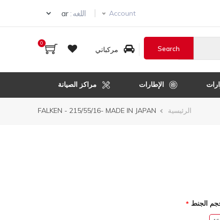
Select your language
اللغه :
Account
0
مركباتي
رات
الإطارات
مراكز الصيانة
مسار
الرئيسية
FALKEN - 215/55/16- MADE IN JAPAN
التنقل
جم الجنط