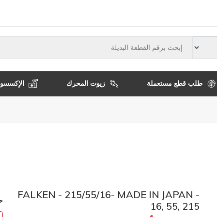
النوع
طلب قطع مستعملة
زيوت المحرك
الإكسسوا
FALKEN - 215/55/16- MADE IN JAPAN -
ح
16, 55, 215