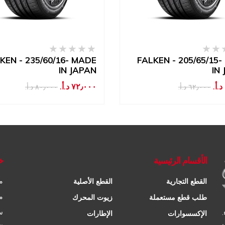
KEN - 235/60/16- MADE
FALKEN - 205/65/15
IN JAPAN
IN
٧٢٫٠٠٠ د.أ.‏
٦٢٫٠٠٠ د.أ.‏
٨٠٫٠٠٠ د.أ.‏
الأقسام الرئيسية
خ
م
القطع التجارية
القطع الأصلية
م
طلب قطع مستعملة
زيوت المحرك
س
الإكسسوارات
الإطارات