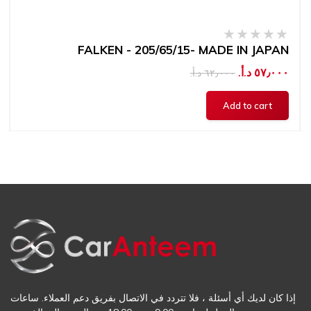
FALKEN - 205/65/15- MADE IN JAPAN
٥٧٫٠٠٠ د.أ.‏
٦٢٫٠٠٠ د.أ.‏
إذا كان لديك أي أسئلة ، فلا تتردد في الاتصال بفريق دعم العملاء. ساعات