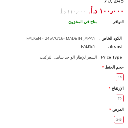
70, 245
١٠٠٫٠٠٠ د.أ.‏
١١٠٫٠٠٠ د.أ.‏
التوافر
متاح في المخزون
الكود الخاص
FALKEN - 245/70/16- MADE IN JAPAN
FALKEN
Brand
Price Type
السعر للإطار الواحد شامل التركيب
حجم الجنط
16
الإرتفاع
70
العرض
245