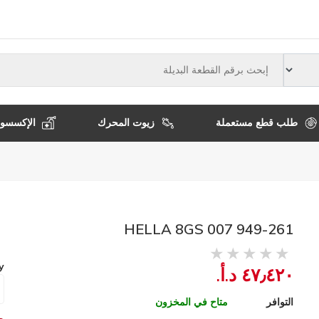
النوع
طلب قطع مستعملة
زيوت المحرك
الإكسسوا
HELLA 8GS 007 949-261
y
٤٧٫٤٢٠ د.أ.‏
التوافر
متاح في المخزون