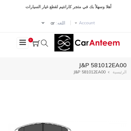
تجاوز
أهلا وسهلأ بك في متجر كارانتيم لقطع غيار السيارات
إلى
المحتوى
Select your language
الرئيسي
اللغه :
Account
0
J&P 581012EA00
مسار
الرئيسية
J&P 581012EA00
التنقل