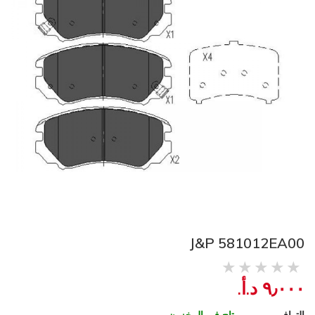
J&P 581012EA00
٩٫٠٠٠ د.أ.‏