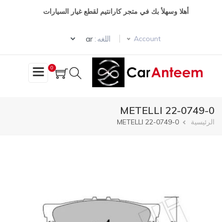
تجاوز
أهلا وسهلأ بك في متجر كارانتيم لقطع غيار السيارات
إلى
المحتوى
Select your language
الرئيسي
اللغه :
Account
0
METELLI 22-0749-0
مسار
الرئيسية
METELLI 22-0749-0
التنقل