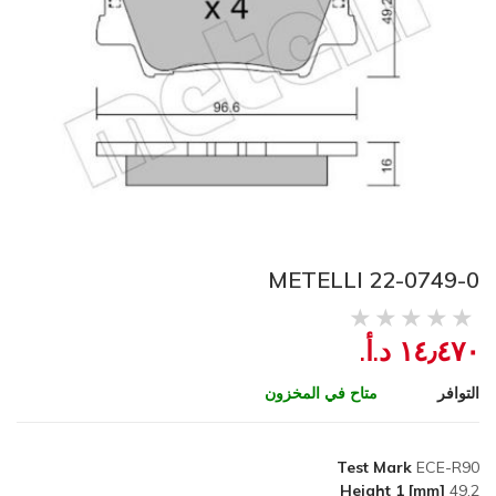
METELLI 22-0749-0
١٤٫٤٧٠ د.أ.‏
التوافر
متاح في المخزون
Test Mark
ECE-R90
Height 1 [mm]
49.2