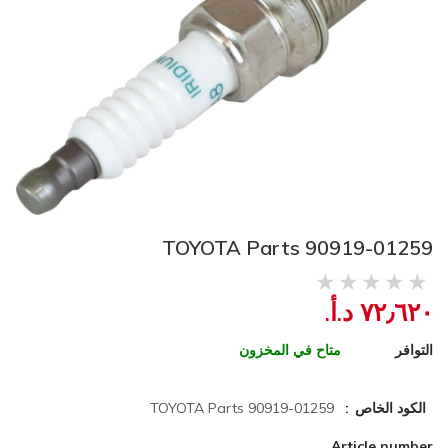
TOYOTA Parts 90919-01259
٧٢٫٦٢٠ د.أ.‏
التوافر
متاح في المخزون
الكود الخاص
TOYOTA Parts 90919-01259
Article number