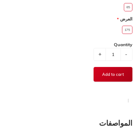
65
العرض
175
Quantity
+
-
المواصفات