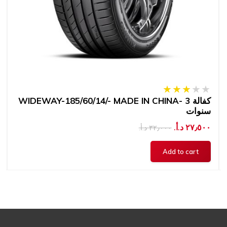
WIDEWAY-185/60/14/- MADE IN CHINA- كفالة 3
سنوات
٢٧٫٥٠٠ د.أ.‏
٣٢٫٠٠٠ د.أ.‏