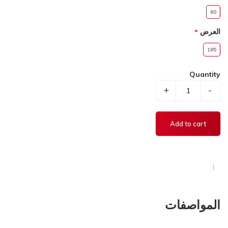
60
العرض
185
Quantity
+
-
المواصفات