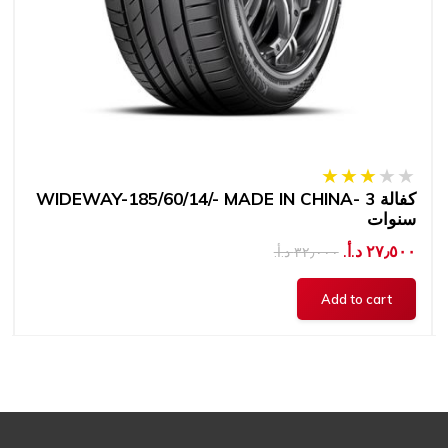
WIDEWAY-185/60/14/- MADE IN CHINA- كفالة 3
سنوات
٢٧٫٥٠٠ د.أ.‏
٣٢٫٠٠٠ د.أ.‏