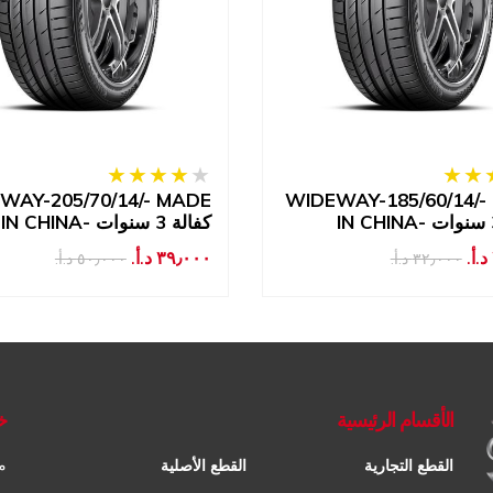
WAY-205/70/14/- MADE
WIDEWAY-185/60/14/-
IN CHINA- كفالة 3 سنوات
٣٩٫٠٠٠ د.أ.‏
٣٢٫٠٠٠ د.أ.‏
٥٠٫٠٠٠ د.أ.‏
الأقسام الرئيسية
خ
م
القطع التجارية
القطع الأصلية