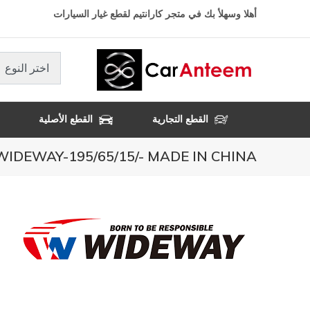
تجاوز
أهلا وسهلأ بك في متجر كارانتيم لقطع غيار السيارات
إلى
المحتوى
الرئيسي
اختر النوع
القطع التجارية
القطع الأصلية
WIDEWAY-195/65/15/- MADE IN CHINA- كفالة 3 سنوا