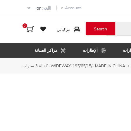
Select your language
اللغه :
Account
0
مركباتي
رات
الإطارات
مراكز الصيانة
WIDEWAY-195/65/15/- MADE IN CHINA- كفالة 3 سنوات
ل