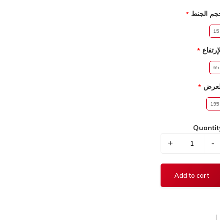
جم الجنط
15
إرتفاع
65
لعرض
195
Quantit
+
-