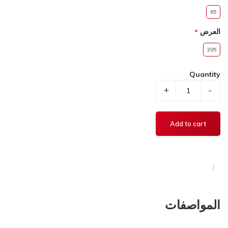
65
العرض
205
Quantity
+
-
المواصفات