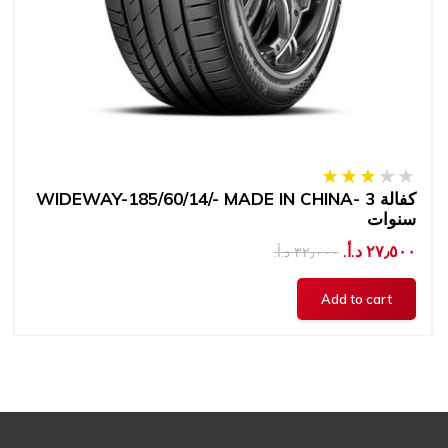
WIDEWAY-185/60/14/- MADE IN CHINA- كفالة 3
سنوات
٢٧٫٥٠٠ د.أ.‏
٣٢٫٠٠٠ د.أ.‏