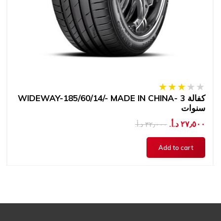
WIDEWAY-185/60/14/- MADE IN CHINA- كفالة 3
سنوات
٢٧٫٥٠٠ د.أ.‏
٣٢٫٠٠٠ د.أ.‏