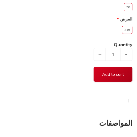
70
العرض
215
Quantity
+
-
المواصفات