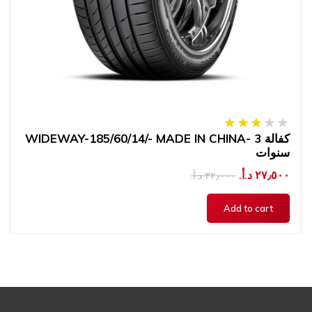
WIDEWAY-185/60/14/- MADE IN CHINA- كفالة 3
سنوات
٢٧٫٥٠٠ د.أ.‏
٣٢٫٠٠٠ د.أ.‏