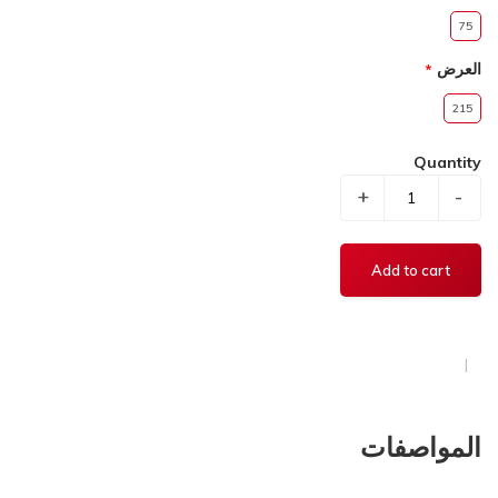
75
العرض
215
Quantity
+
-
المواصفات