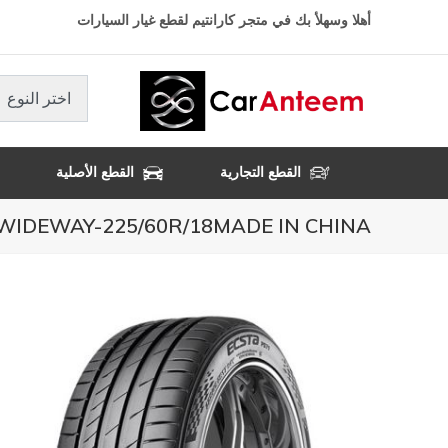
تجاوز
أهلا وسهلأ بك في متجر كارانتيم لقطع غيار السيارات
إلى
المحتوى
الرئيسي
اختر النوع
القطع التجارية
القطع الأصلية
WIDEWAY-225/60R/18MADE IN CHINA- كفالة 3 سنوات