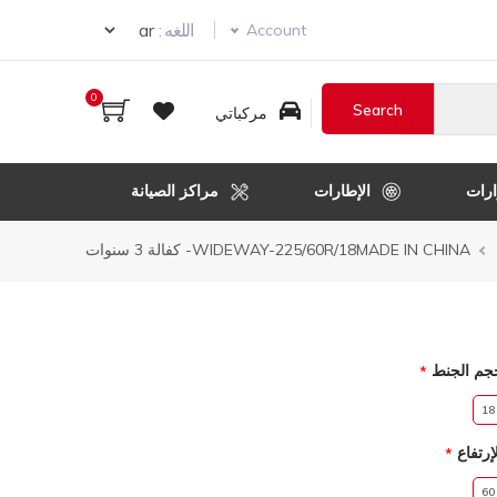
Select your language
اللغه :
Account
0
مركباتي
رات
الإطارات
مراكز الصيانة
ر
WIDEWAY-225/60R/18MADE IN CHINA- كفالة 3 سنوات
قل
جم الجنط
18
إرتفاع
60