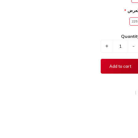
لعرض
225
Quantit
+
-