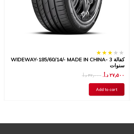
WIDEWAY-185/60/14/- MADE IN CHINA- كفالة 3
سنوات
٢٧٫٥٠٠ د.أ.‏
٣٢٫٠٠٠ د.أ.‏