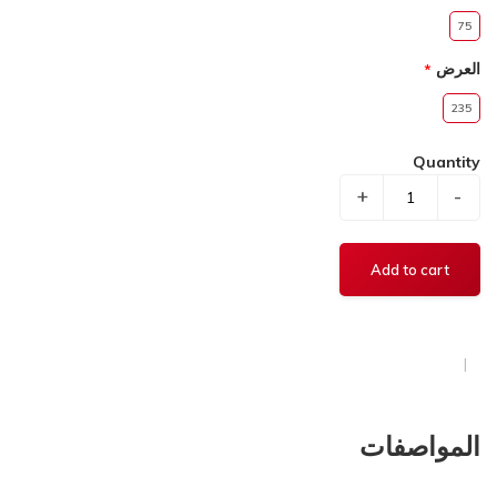
75
العرض
235
Quantity
+
-
المواصفات