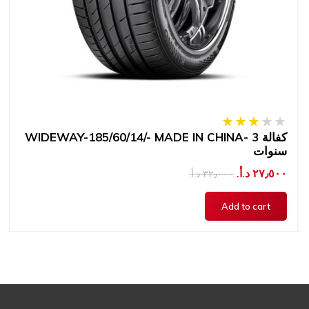
WIDEWAY-185/60/14/- MADE IN CHINA- كفالة 3
سنوات
٢٧٫٥٠٠ د.أ.‏
٣٢٫٠٠٠ د.أ.‏