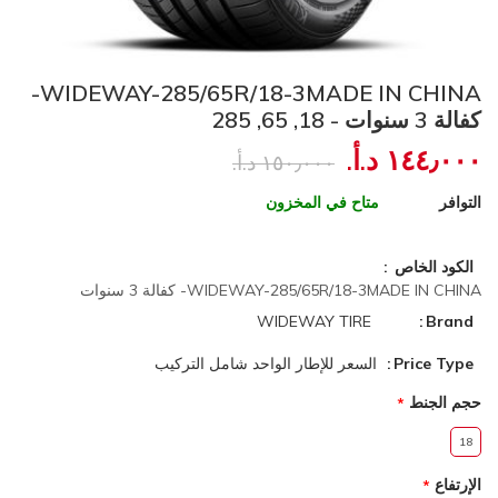
WIDEWAY-285/65R/18-3MADE IN CHINA-
كفالة 3 سنوات - 18, 65, 285
١٤٤٫٠٠٠ د.أ.‏
١٥٠٫٠٠٠ د.أ.‏
التوافر
متاح في المخزون
الكود الخاص
WIDEWAY-285/65R/18-3MADE IN CHINA- كفالة 3 سنوات
WIDEWAY TIRE
Brand
Price Type
السعر للإطار الواحد شامل التركيب
حجم الجنط
18
الإرتفاع