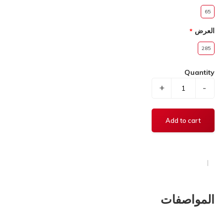
65
العرض
285
Quantity
+
-
المواصفات