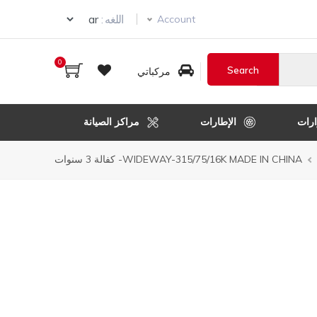
Select your language
اللغه :
Account
0
مركباتي
رات
الإطارات
مراكز الصيانة
WIDEWAY-315/75/16K MADE IN CHINA- كفالة 3 سنوات
ل