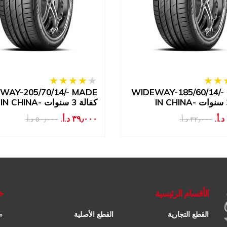
WAY-205/70/14/- MADE
WIDEWAY-185/60/14/-
IN CHINA- كفالة 3 سنوات
٣٩٫٠٠٠ د.أ.‏
٣٢٫٠٠٠ د.أ.‏
٥٠٫٠٠٠ د.أ.‏
الأقسام الرئيسية
خ
م
القطع التجارية
القطع الأصلية