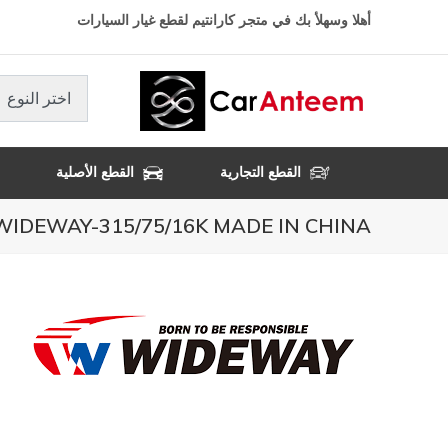
تجاوز
أهلا وسهلأ بك في متجر كارانتيم لقطع غيار السيارات
إلى
المحتوى
الرئيسي
اختر النوع
القطع التجارية
القطع الأصلية
WIDEWAY-315/75/16K MADE IN CHINA- كفالة 3 سنوا