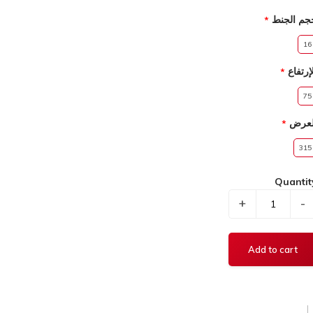
جم الجنط
16
إرتفاع
75
لعرض
315
Quantit
+
-