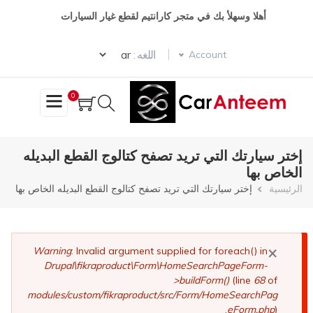
تجاوز
أهلا وسهلأ بك في متجر كارانتيم لقطع غيار السيارات
إلى
المحتوى
Select your language
الرئيسي
اللغه :
Account
0
إختر سيارتك التي تريد تصفح كتالوج القطع البديله
الخاص بها
مسار
الرئيسية
إختر سيارتك التي تريد تصفح كتالوج القطع البديله الخاص بها
التنقل
×
رسالة
Warning
: Invalid argument supplied for foreach() in
Drupal\fikraproduct\Form\HomeSearchPageForm-
الخطأ
>buildForm()
(line
68
of
modules/custom/fikraproduct/src/Form/HomeSearchPag
eForm.php
).