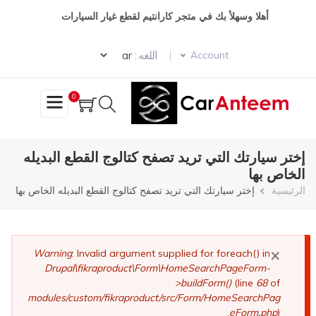
تجاوز
أهلا وسهلأ بك في متجر كارانتيم لقطع غيار السيارات
إلى
المحتوى
Select your language
الرئيسي
اللغه :
Account
0
إختر سيارتك التي تريد تصفح كتالوج القطع البديله
الخاص بها
مسار
الرئيسية
إختر سيارتك التي تريد تصفح كتالوج القطع البديله الخاص بها
التنقل
×
رسالة
Warning
: Invalid argument supplied for foreach() in
Drupal\fikraproduct\Form\HomeSearchPageForm-
الخطأ
>buildForm()
(line
68
of
modules/custom/fikraproduct/src/Form/HomeSearchPag
eForm.php
).