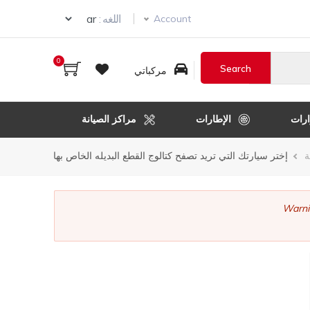
ur language
اللغه :
Account
0
مركباتي
رات
الإطارات
مراكز الصيانة
ر
ة
إختر سيارتك التي تريد تصفح كتالوج القطع البديله الخاص بها
قل
Warni