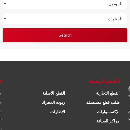
الموديل
المحرك
الأقسام الرئيسية
خ
م
القطع التجارية
القطع الأصلية
م
طلب قطع مستعملة
زيوت المحرك
س
الإكسسوارات
الإطارات
ا
مراكز الصيانة
س