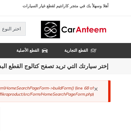
تجاوز
أهلا وسهلأ بك في متجر كارانتيم لقطع غيار السيارات
إلى
المحتوى
الرئيسي
اختر النوع
القطع التجارية
القطع الأصلية
إختر سيارتك التي تريد تصفح كتالوج القطع البد
×
رسالة
Form\HomeSearchPageForm->buildForm()
(line
68
of
fikraproduct/src/Form/HomeSearchPageForm.php
).
الخطأ