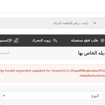
النوع
طلب قطع مستعملة
زيوت المحرك
الإكسسوا
يله الخاص بها
مسا
الرئيسي
التن
ng
: Invalid argument supplied for foreach() in
Drupal\fikraproduct\
modules/custom/
النوع