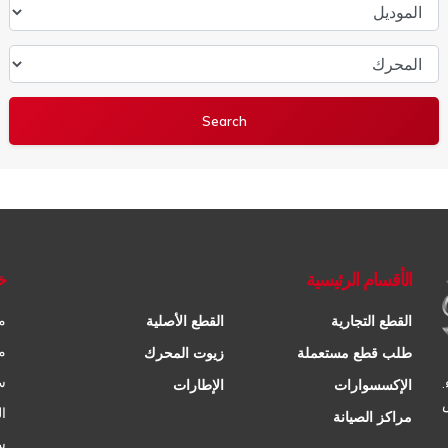
الموديل
المحرك
الأقسام الرئيسية
خ
م
القطع التجارية
القطع الأصلية
م
طلب قطع مستعملة
زيوت المحرك
س
الإكسسوارات
الإطارات
ا
مراكز الصيانة
س