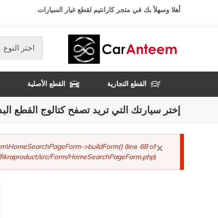
تجاوز
أهلا وسهلأ بك في متجر كارانتيم لقطع غيار السيارات
إلى
المحتوى
الرئيسي
اختر النوع
القطع التجارية
القطع الأصلية
إختر سيارتك التي تريد تصفح كتالوج القطع البد
×
رسالة
Form\HomeSearchPageForm->buildForm()
(line
68
of
fikraproduct/src/Form/HomeSearchPageForm.php
).
الخطأ