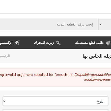
النوع
طلب قطع مستعملة
زيوت المحرك
الإكسسوا
يله الخاص بها
مسا
الرئيسي
التن
ng
: Invalid argument supplied for foreach() in
Drupal\fikraproduct\
modules/custom/
النوع