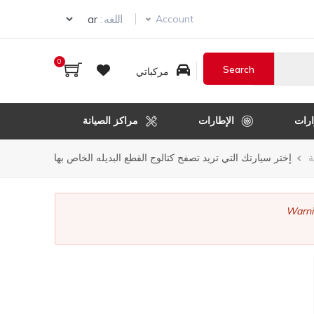
ur language
اللغه :
Account
0
مركباتي
رات
الإطارات
مراكز الصيانة
ر
ة
إختر سيارتك التي تريد تصفح كتالوج القطع البديله الخاص بها
قل
Warni