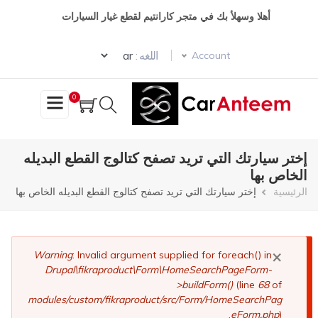
تجاوز
أهلا وسهلأ بك في متجر كارانتيم لقطع غيار السيارات
إلى
المحتوى
Select your language
الرئيسي
اللغه :
Account
0
إختر سيارتك التي تريد تصفح كتالوج القطع البديله
الخاص بها
مسار
الرئيسية
إختر سيارتك التي تريد تصفح كتالوج القطع البديله الخاص بها
التنقل
×
رسالة
Warning
: Invalid argument supplied for foreach() in
Drupal\fikraproduct\Form\HomeSearchPageForm-
الخطأ
>buildForm()
(line
68
of
modules/custom/fikraproduct/src/Form/HomeSearchPag
eForm.php
).