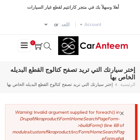
تجاوز
أهلا وسهلأ بك في متجر كارانتيم لقطع غيار السيارات
إلى
المحتوى
Select your language
الرئيسي
اللغه :
Account
0
إختر سيارتك التي تريد تصفح كتالوج القطع البديله
الخاص بها
مسار
الرئيسية
إختر سيارتك التي تريد تصفح كتالوج القطع البديله الخاص بها
التنقل
×
رسالة
Warning
: Invalid argument supplied for foreach() in
Drupal\fikraproduct\Form\HomeSearchPageForm-
الخطأ
>buildForm()
(line
68
of
modules/custom/fikraproduct/src/Form/HomeSearchPag
eForm.php
).