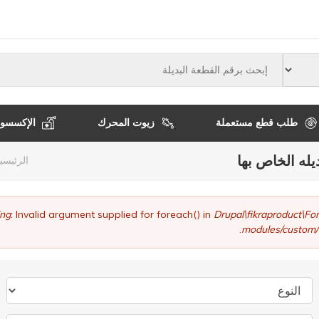
النوع
طلب قطع مستعملة
زيوت المحرك
الإكسسوا
يله الخاص بها
مسا
الرئيسي
التن
ng
: Invalid argument supplied for foreach() in
Drupal\fikraproduct\
modules/custom/
النوع