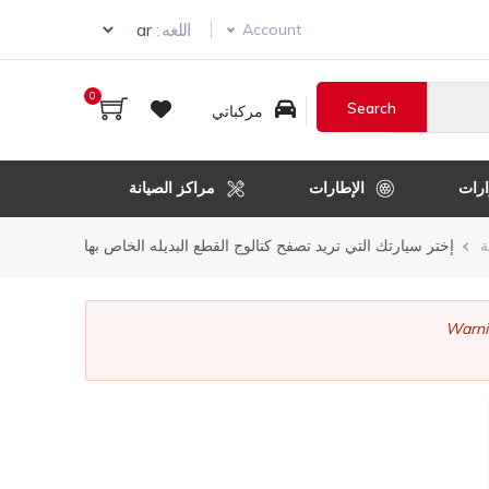
ur language
اللغه :
Account
0
مركباتي
رات
الإطارات
مراكز الصيانة
ر
ة
إختر سيارتك التي تريد تصفح كتالوج القطع البديله الخاص بها
قل
Warni