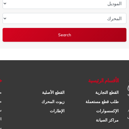
الموديل
المحرك
الأقسام الرئيسية
خ
م
القطع التجارية
القطع الأصلية
م
طلب قطع مستعملة
زيوت المحرك
س
الإكسسوارات
الإطارات
ا
مراكز الصيانة
س