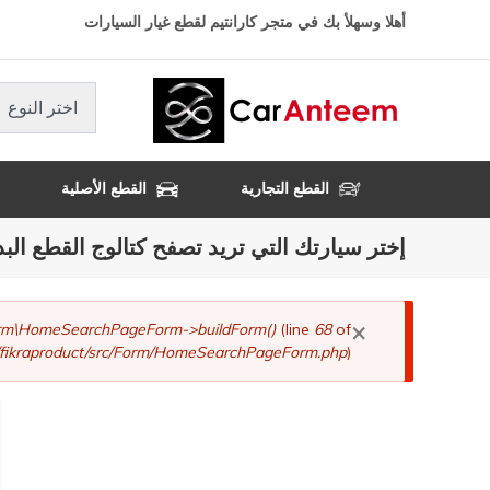
تجاوز
أهلا وسهلأ بك في متجر كارانتيم لقطع غيار السيارات
إلى
المحتوى
الرئيسي
اختر النوع
القطع التجارية
القطع الأصلية
إختر سيارتك التي تريد تصفح كتالوج القطع البد
×
رسالة
Form\HomeSearchPageForm->buildForm()
(line
68
of
fikraproduct/src/Form/HomeSearchPageForm.php
).
الخطأ