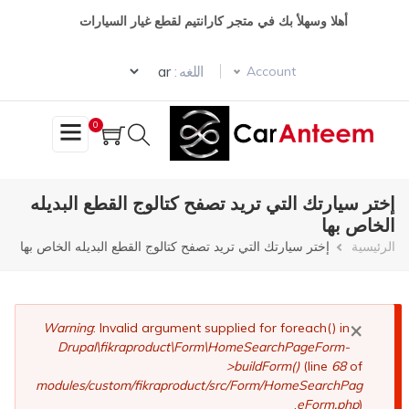
تجاوز
أهلا وسهلأ بك في متجر كارانتيم لقطع غيار السيارات
إلى
المحتوى
Select your language
الرئيسي
اللغه :
Account
0
إختر سيارتك التي تريد تصفح كتالوج القطع البديله
الخاص بها
مسار
الرئيسية
إختر سيارتك التي تريد تصفح كتالوج القطع البديله الخاص بها
التنقل
×
رسالة
Warning
: Invalid argument supplied for foreach() in
Drupal\fikraproduct\Form\HomeSearchPageForm-
الخطأ
>buildForm()
(line
68
of
modules/custom/fikraproduct/src/Form/HomeSearchPag
eForm.php
).