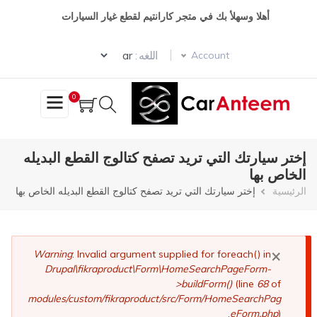
تجاوز
أهلا وسهلأ بك في متجر كارانتيم لقطع غيار السيارات
إلى
المحتوى
Select your language
الرئيسي
اللغه :
Account
0
إختر سيارتك التي تريد تصفح كتالوج القطع البديله
الخاص بها
مسار
الرئيسية
إختر سيارتك التي تريد تصفح كتالوج القطع البديله الخاص بها
التنقل
×
رسالة
Warning
: Invalid argument supplied for foreach() in
Drupal\fikraproduct\Form\HomeSearchPageForm-
الخطأ
>buildForm()
(line
68
of
modules/custom/fikraproduct/src/Form/HomeSearchPag
eForm.php
).