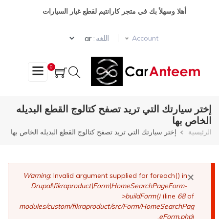
تجاوز
أهلا وسهلأ بك في متجر كارانتيم لقطع غيار السيارات
إلى
المحتوى
Select your language
الرئيسي
اللغه :
Account
0
إختر سيارتك التي تريد تصفح كتالوج القطع البديله
الخاص بها
مسار
الرئيسية
إختر سيارتك التي تريد تصفح كتالوج القطع البديله الخاص بها
التنقل
×
رسالة
Warning
: Invalid argument supplied for foreach() in
Drupal\fikraproduct\Form\HomeSearchPageForm-
الخطأ
>buildForm()
(line
68
of
modules/custom/fikraproduct/src/Form/HomeSearchPag
eForm.php
).