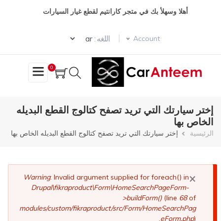
تجاوز
أهلا وسهلأ بك في متجر كارانتيم لقطع غيار السيارات
إلى
المحتوى
Select your language
الرئيسي
اللغه :
Account
0
إختر سيارتك التي تريد تصفح كتالوج القطع البديله
الخاص بها
مسار
الرئيسية
إختر سيارتك التي تريد تصفح كتالوج القطع البديله الخاص بها
التنقل
×
رسالة
Warning
: Invalid argument supplied for foreach() in
Drupal\fikraproduct\Form\HomeSearchPageForm-
الخطأ
>buildForm()
(line
68
of
modules/custom/fikraproduct/src/Form/HomeSearchPag
eForm.php
).