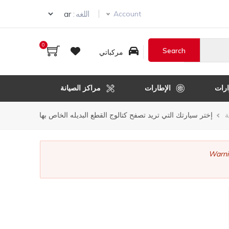
ur language
اللغه :
Account
0
مركباتي
رات
الإطارات
مراكز الصيانة
ر
ة
إختر سيارتك التي تريد تصفح كتالوج القطع البديله الخاص بها
قل
Warni