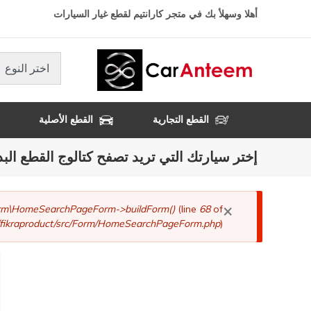
تجاوز
أهلا وسهلأ بك في متجر كارانتيم لقطع غيار السيارات
إلى
المحتوى
الرئيسي
اختر النوع
القطع التجارية
القطع الأصلية
إختر سيارتك التي تريد تصفح كتالوج القطع البد
×
رسالة
Form\HomeSearchPageForm->buildForm()
(line
68
of
fikraproduct/src/Form/HomeSearchPageForm.php
).
الخطأ