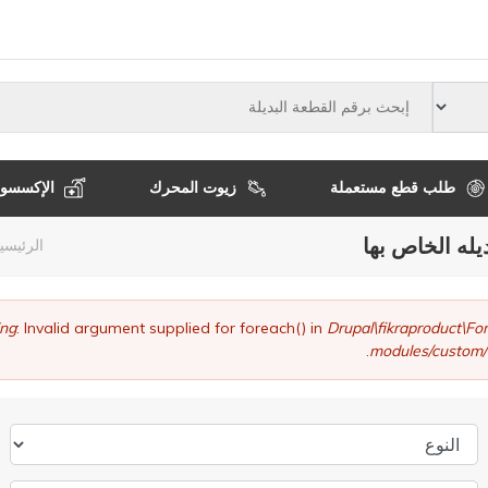
النوع
طلب قطع مستعملة
زيوت المحرك
الإكسسوا
يله الخاص بها
مسا
الرئيسي
التن
ng
: Invalid argument supplied for foreach() in
Drupal\fikraproduct\
modules/custom/
النوع