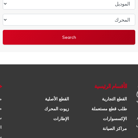
الموديل
المحرك
الأقسام الرئيسية
خ
م
القطع التجارية
القطع الأصلية
م
طلب قطع مستعملة
زيوت المحرك
س
الإكسسوارات
الإطارات
ا
مراكز الصيانة
س