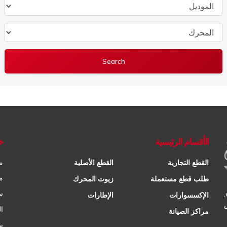
الموديل
المحرك
الأقسام الرئيسية
خ
م
القطع التجارية
القطع الأصلية
م
طلب قطع مستعملة
زيوت المحرك
س
الإكسسوارات
الإطارات
ا
مراكز الصيانة
س