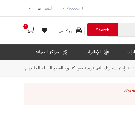
ur language
اللغه :
Account
0
مركباتي
رات
الإطارات
مراكز الصيانة
ر
ة
إختر سيارتك التي تريد تصفح كتالوج القطع البديله الخاص بها
قل
Warni