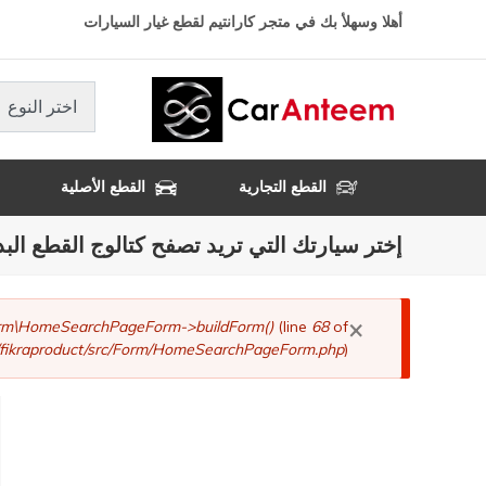
تجاوز
أهلا وسهلأ بك في متجر كارانتيم لقطع غيار السيارات
إلى
المحتوى
الرئيسي
اختر النوع
القطع التجارية
القطع الأصلية
إختر سيارتك التي تريد تصفح كتالوج القطع البد
×
رسالة
Form\HomeSearchPageForm->buildForm()
(line
68
of
fikraproduct/src/Form/HomeSearchPageForm.php
).
الخطأ