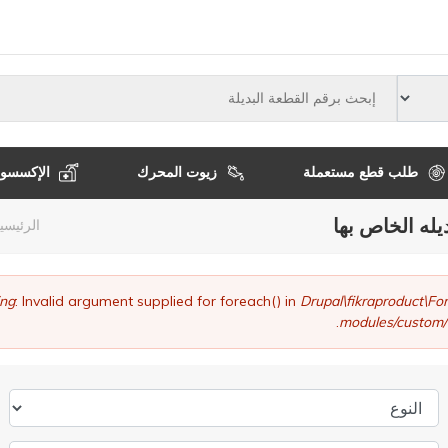
النوع
طلب قطع مستعملة
زيوت المحرك
الإكسسوا
يله الخاص بها
مسا
الرئيسي
التن
ng
: Invalid argument supplied for foreach() in
Drupal\fikraproduct\
modules/custom/
النوع