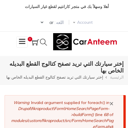
تجاوز
أهلا وسهلأ بك في متجر كارانتيم لقطع غيار السيارات
إلى
المحتوى
Select your language
الرئيسي
اللغه :
Account
0
إختر سيارتك التي تريد تصفح كتالوج القطع البديله
الخاص بها
مسار
الرئيسية
إختر سيارتك التي تريد تصفح كتالوج القطع البديله الخاص بها
التنقل
×
رسالة
Warning
: Invalid argument supplied for foreach() in
Drupal\fikraproduct\Form\HomeSearchPageForm-
الخطأ
>buildForm()
(line
68
of
modules/custom/fikraproduct/src/Form/HomeSearchPag
eForm.php
).