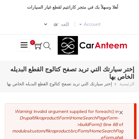
تجاوز
أهلا وسهلأ بك في متجر كارانتيم لقطع غيار السيارات
إلى
المحتوى
Select your language
الرئيسي
اللغه :
Account
0
إختر سيارتك التي تريد تصفح كتالوج القطع البديله
الخاص بها
مسار
الرئيسية
إختر سيارتك التي تريد تصفح كتالوج القطع البديله الخاص بها
التنقل
×
رسالة
Warning
: Invalid argument supplied for foreach() in
Drupal\fikraproduct\Form\HomeSearchPageForm-
الخطأ
>buildForm()
(line
68
of
modules/custom/fikraproduct/src/Form/HomeSearchPag
eForm.php
).