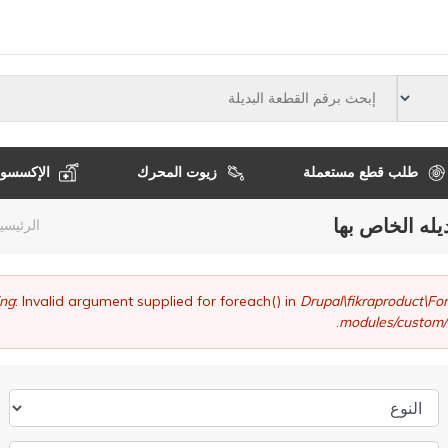
النوع
طلب قطع مستعملة
زيوت المحرك
الإكسسوا
يله الخاص بها
مسا
الرئيسي
التن
ng
: Invalid argument supplied for foreach() in
Drupal\fikraproduct\
modules/custom/
النوع