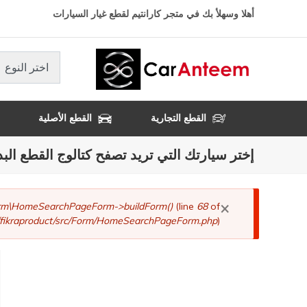
تجاوز
أهلا وسهلأ بك في متجر كارانتيم لقطع غيار السيارات
إلى
المحتوى
الرئيسي
اختر النوع
القطع التجارية
القطع الأصلية
إختر سيارتك التي تريد تصفح كتالوج القطع البد
×
رسالة
Form\HomeSearchPageForm->buildForm()
(line
68
of
fikraproduct/src/Form/HomeSearchPageForm.php
).
الخطأ