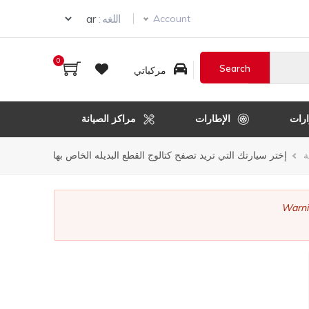
ur language
اللغه :
Account
0
مركباتي
رات
الإطارات
مراكز الصيانة
ر
ة
إختر سيارتك التي تريد تصفح كتالوج القطع البديله الخاص بها
قل
Warni