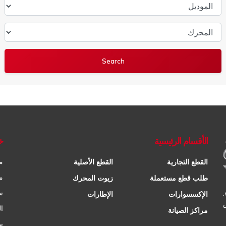
الموديل
المحرك
الأقسام الرئيسية
خ
م
القطع التجارية
القطع الأصلية
م
طلب قطع مستعملة
زيوت المحرك
س
الإكسسوارات
الإطارات
ا
مراكز الصيانة
س