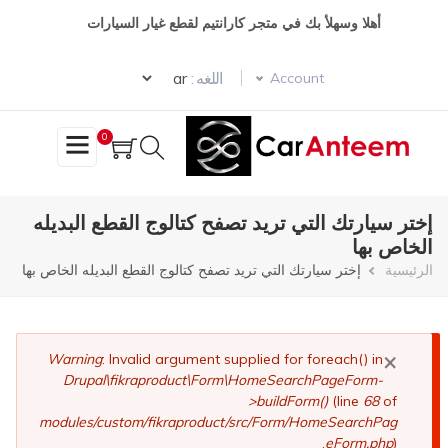
تجاوز
أهلا وسهلأ بك في متجر كارانتيم لقطع غيار السيارات
إلى
المحتوى
Select your language
الرئيسي
اللغه :
Account
0
إختر سيارتك التي تريد تصفح كتالوج القطع البديله
الخاص بها
مسار
الرئيسية
إختر سيارتك التي تريد تصفح كتالوج القطع البديله الخاص بها
التنقل
×
رسالة
Warning
: Invalid argument supplied for foreach() in
Drupal\fikraproduct\Form\HomeSearchPageForm-
الخطأ
>buildForm()
(line
68
of
modules/custom/fikraproduct/src/Form/HomeSearchPag
eForm.php
).