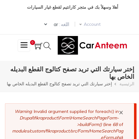
تجاوز
أهلا وسهلأ بك في متجر كارانتيم لقطع غيار السيارات
إلى
المحتوى
Select your language
الرئيسي
اللغه :
Account
0
إختر سيارتك التي تريد تصفح كتالوج القطع البديله
الخاص بها
مسار
الرئيسية
إختر سيارتك التي تريد تصفح كتالوج القطع البديله الخاص بها
التنقل
×
رسالة
Warning
: Invalid argument supplied for foreach() in
Drupal\fikraproduct\Form\HomeSearchPageForm-
الخطأ
>buildForm()
(line
68
of
modules/custom/fikraproduct/src/Form/HomeSearchPag
eForm.php
).