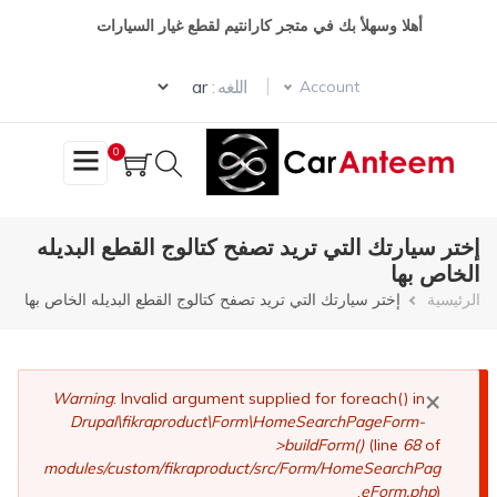
تجاوز
أهلا وسهلأ بك في متجر كارانتيم لقطع غيار السيارات
إلى
المحتوى
Select your language
الرئيسي
اللغه :
Account
0
إختر سيارتك التي تريد تصفح كتالوج القطع البديله
الخاص بها
مسار
الرئيسية
إختر سيارتك التي تريد تصفح كتالوج القطع البديله الخاص بها
التنقل
×
رسالة
Warning
: Invalid argument supplied for foreach() in
Drupal\fikraproduct\Form\HomeSearchPageForm-
الخطأ
>buildForm()
(line
68
of
modules/custom/fikraproduct/src/Form/HomeSearchPag
eForm.php
).