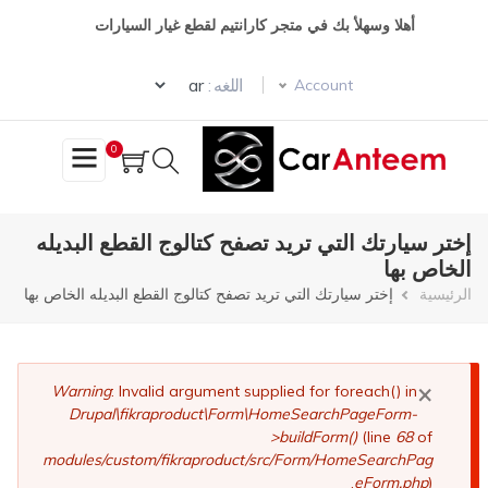
تجاوز
أهلا وسهلأ بك في متجر كارانتيم لقطع غيار السيارات
إلى
المحتوى
Select your language
الرئيسي
اللغه :
Account
0
إختر سيارتك التي تريد تصفح كتالوج القطع البديله
الخاص بها
مسار
الرئيسية
إختر سيارتك التي تريد تصفح كتالوج القطع البديله الخاص بها
التنقل
×
رسالة
Warning
: Invalid argument supplied for foreach() in
Drupal\fikraproduct\Form\HomeSearchPageForm-
الخطأ
>buildForm()
(line
68
of
modules/custom/fikraproduct/src/Form/HomeSearchPag
eForm.php
).