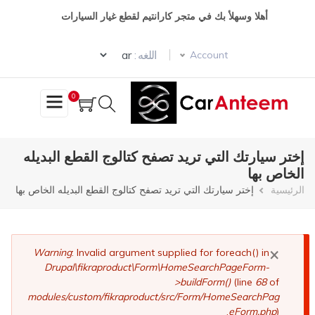
تجاوز
أهلا وسهلأ بك في متجر كارانتيم لقطع غيار السيارات
إلى
المحتوى
Select your language
الرئيسي
اللغه :
Account
0
إختر سيارتك التي تريد تصفح كتالوج القطع البديله
الخاص بها
مسار
الرئيسية
إختر سيارتك التي تريد تصفح كتالوج القطع البديله الخاص بها
التنقل
×
رسالة
Warning
: Invalid argument supplied for foreach() in
Drupal\fikraproduct\Form\HomeSearchPageForm-
الخطأ
>buildForm()
(line
68
of
modules/custom/fikraproduct/src/Form/HomeSearchPag
eForm.php
).