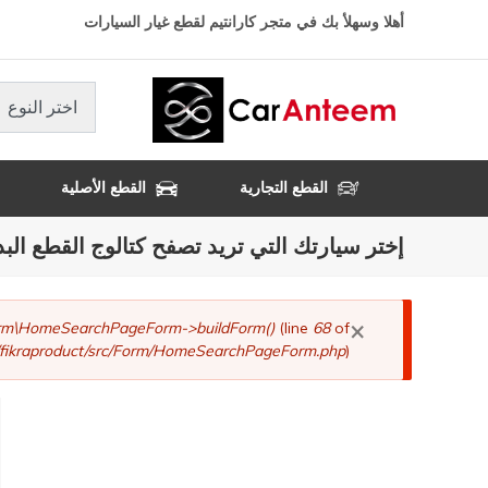
تجاوز
أهلا وسهلأ بك في متجر كارانتيم لقطع غيار السيارات
إلى
المحتوى
الرئيسي
اختر النوع
القطع التجارية
القطع الأصلية
إختر سيارتك التي تريد تصفح كتالوج القطع البد
×
رسالة
Form\HomeSearchPageForm->buildForm()
(line
68
of
fikraproduct/src/Form/HomeSearchPageForm.php
).
الخطأ