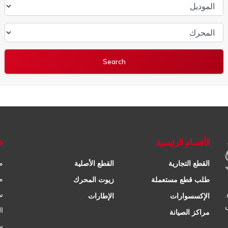
الموديل
المحرك
الأقسام الرئيسية
خ
م
القطع التجارية
القطع الأصلية
م
طلب قطع مستعملة
زيوت المحرك
س
الإكسسوارات
الإطارات
ا
مراكز الصيانة
س