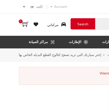
ur language
اللغه :
Account
0
مركباتي
رات
الإطارات
مراكز الصيانة
ر
ة
إختر سيارتك التي تريد تصفح كتالوج القطع البديله الخاص بها
قل
Warni