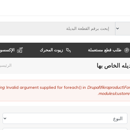
النوع
طلب قطع مستعملة
زيوت المحرك
الإكسسوا
يله الخاص بها
مسا
الرئيسي
التن
ng
: Invalid argument supplied for foreach() in
Drupal\fikraproduct\
modules/custom/
النوع