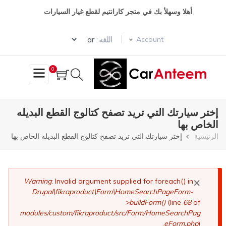
تجاوز
أهلا وسهلأ بك في متجر كارانتيم لقطع غيار السيارات
إلى
المحتوى
Select your language
الرئيسي
اللغه :
Account
0
إختر سيارتك التي تريد تصفح كتالوج القطع البديله
الخاص بها
مسار
الرئيسية
إختر سيارتك التي تريد تصفح كتالوج القطع البديله الخاص بها
التنقل
×
رسالة
Warning
: Invalid argument supplied for foreach() in
Drupal\fikraproduct\Form\HomeSearchPageForm-
الخطأ
>buildForm()
(line
68
of
modules/custom/fikraproduct/src/Form/HomeSearchPag
eForm.php
).