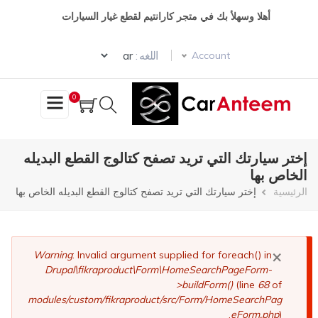
تجاوز
أهلا وسهلأ بك في متجر كارانتيم لقطع غيار السيارات
إلى
المحتوى
Select your language
الرئيسي
اللغه :
Account
0
إختر سيارتك التي تريد تصفح كتالوج القطع البديله
الخاص بها
مسار
الرئيسية
إختر سيارتك التي تريد تصفح كتالوج القطع البديله الخاص بها
التنقل
×
رسالة
Warning
: Invalid argument supplied for foreach() in
Drupal\fikraproduct\Form\HomeSearchPageForm-
الخطأ
>buildForm()
(line
68
of
modules/custom/fikraproduct/src/Form/HomeSearchPag
eForm.php
).