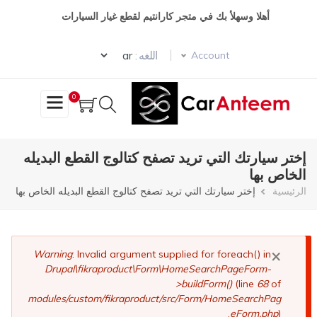
تجاوز
أهلا وسهلأ بك في متجر كارانتيم لقطع غيار السيارات
إلى
المحتوى
Select your language
الرئيسي
اللغه :
Account
0
إختر سيارتك التي تريد تصفح كتالوج القطع البديله
الخاص بها
مسار
الرئيسية
إختر سيارتك التي تريد تصفح كتالوج القطع البديله الخاص بها
التنقل
×
رسالة
Warning
: Invalid argument supplied for foreach() in
Drupal\fikraproduct\Form\HomeSearchPageForm-
الخطأ
>buildForm()
(line
68
of
modules/custom/fikraproduct/src/Form/HomeSearchPag
eForm.php
).