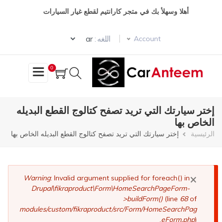
تجاوز
أهلا وسهلأ بك في متجر كارانتيم لقطع غيار السيارات
إلى
المحتوى
Select your language
الرئيسي
اللغه :
Account
0
إختر سيارتك التي تريد تصفح كتالوج القطع البديله
الخاص بها
مسار
الرئيسية
إختر سيارتك التي تريد تصفح كتالوج القطع البديله الخاص بها
التنقل
×
رسالة
Warning
: Invalid argument supplied for foreach() in
Drupal\fikraproduct\Form\HomeSearchPageForm-
الخطأ
>buildForm()
(line
68
of
modules/custom/fikraproduct/src/Form/HomeSearchPag
eForm.php
).