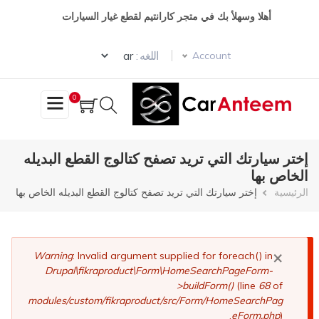
تجاوز
أهلا وسهلأ بك في متجر كارانتيم لقطع غيار السيارات
إلى
المحتوى
Select your language
الرئيسي
اللغه :
Account
0
إختر سيارتك التي تريد تصفح كتالوج القطع البديله
الخاص بها
مسار
الرئيسية
إختر سيارتك التي تريد تصفح كتالوج القطع البديله الخاص بها
التنقل
×
رسالة
Warning
: Invalid argument supplied for foreach() in
Drupal\fikraproduct\Form\HomeSearchPageForm-
الخطأ
>buildForm()
(line
68
of
modules/custom/fikraproduct/src/Form/HomeSearchPag
eForm.php
).