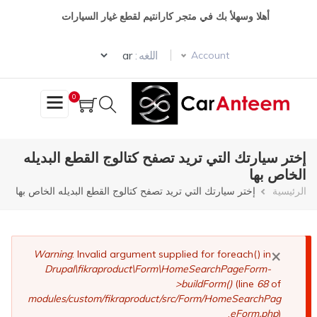
تجاوز
أهلا وسهلأ بك في متجر كارانتيم لقطع غيار السيارات
إلى
المحتوى
Select your language
الرئيسي
اللغه :
Account
0
إختر سيارتك التي تريد تصفح كتالوج القطع البديله
الخاص بها
مسار
الرئيسية
إختر سيارتك التي تريد تصفح كتالوج القطع البديله الخاص بها
التنقل
×
رسالة
Warning
: Invalid argument supplied for foreach() in
Drupal\fikraproduct\Form\HomeSearchPageForm-
الخطأ
>buildForm()
(line
68
of
modules/custom/fikraproduct/src/Form/HomeSearchPag
eForm.php
).