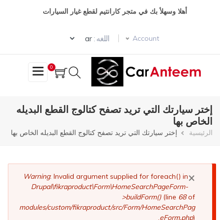
تجاوز
أهلا وسهلأ بك في متجر كارانتيم لقطع غيار السيارات
إلى
المحتوى
Select your language
الرئيسي
اللغه :
Account
0
إختر سيارتك التي تريد تصفح كتالوج القطع البديله
الخاص بها
مسار
الرئيسية
إختر سيارتك التي تريد تصفح كتالوج القطع البديله الخاص بها
التنقل
×
رسالة
Warning
: Invalid argument supplied for foreach() in
Drupal\fikraproduct\Form\HomeSearchPageForm-
الخطأ
>buildForm()
(line
68
of
modules/custom/fikraproduct/src/Form/HomeSearchPag
eForm.php
).