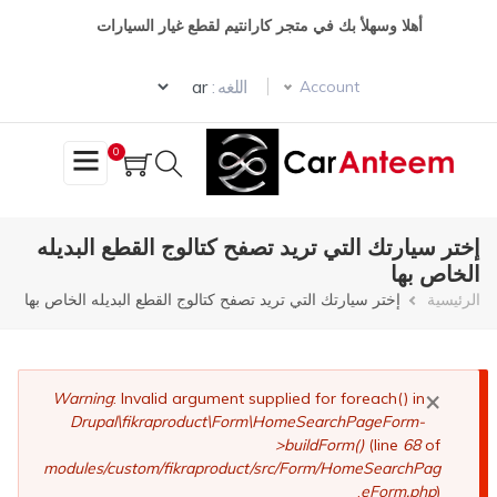
تجاوز
أهلا وسهلأ بك في متجر كارانتيم لقطع غيار السيارات
إلى
المحتوى
Select your language
الرئيسي
اللغه :
Account
0
إختر سيارتك التي تريد تصفح كتالوج القطع البديله
الخاص بها
مسار
الرئيسية
إختر سيارتك التي تريد تصفح كتالوج القطع البديله الخاص بها
التنقل
×
رسالة
Warning
: Invalid argument supplied for foreach() in
Drupal\fikraproduct\Form\HomeSearchPageForm-
الخطأ
>buildForm()
(line
68
of
modules/custom/fikraproduct/src/Form/HomeSearchPag
eForm.php
).