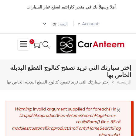
تجاوز
أهلا وسهلأ بك في متجر كارانتيم لقطع غيار السيارات
إلى
المحتوى
Select your language
الرئيسي
اللغه :
Account
0
إختر سيارتك التي تريد تصفح كتالوج القطع البديله
الخاص بها
مسار
الرئيسية
إختر سيارتك التي تريد تصفح كتالوج القطع البديله الخاص بها
التنقل
×
رسالة
Warning
: Invalid argument supplied for foreach() in
Drupal\fikraproduct\Form\HomeSearchPageForm-
الخطأ
>buildForm()
(line
68
of
modules/custom/fikraproduct/src/Form/HomeSearchPag
eForm.php
).