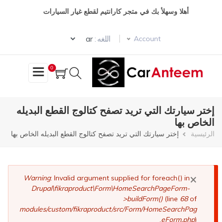
تجاوز
أهلا وسهلأ بك في متجر كارانتيم لقطع غيار السيارات
إلى
المحتوى
Select your language
الرئيسي
اللغه :
Account
0
إختر سيارتك التي تريد تصفح كتالوج القطع البديله
الخاص بها
مسار
الرئيسية
إختر سيارتك التي تريد تصفح كتالوج القطع البديله الخاص بها
التنقل
×
رسالة
Warning
: Invalid argument supplied for foreach() in
Drupal\fikraproduct\Form\HomeSearchPageForm-
الخطأ
>buildForm()
(line
68
of
modules/custom/fikraproduct/src/Form/HomeSearchPag
eForm.php
).