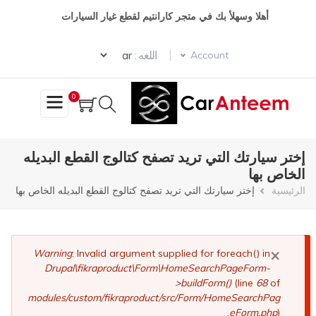
تجاوز
أهلا وسهلأ بك في متجر كارانتيم لقطع غيار السيارات
إلى
المحتوى
Select your language
الرئيسي
اللغه :
Account
0
إختر سيارتك التي تريد تصفح كتالوج القطع البديله
الخاص بها
مسار
الرئيسية
إختر سيارتك التي تريد تصفح كتالوج القطع البديله الخاص بها
التنقل
×
رسالة
Warning
: Invalid argument supplied for foreach() in
Drupal\fikraproduct\Form\HomeSearchPageForm-
الخطأ
>buildForm()
(line
68
of
modules/custom/fikraproduct/src/Form/HomeSearchPag
eForm.php
).