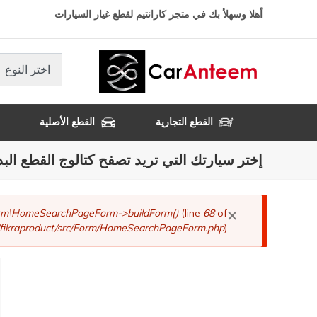
تجاوز
أهلا وسهلأ بك في متجر كارانتيم لقطع غيار السيارات
إلى
المحتوى
الرئيسي
اختر النوع
القطع التجارية
القطع الأصلية
إختر سيارتك التي تريد تصفح كتالوج القطع البد
×
رسالة
Form\HomeSearchPageForm->buildForm()
(line
68
of
fikraproduct/src/Form/HomeSearchPageForm.php
).
الخطأ