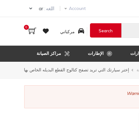
ur language
اللغه :
Account
0
مركباتي
رات
الإطارات
مراكز الصيانة
ر
ة
إختر سيارتك التي تريد تصفح كتالوج القطع البديله الخاص بها
قل
Warni