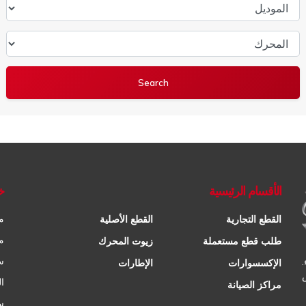
الموديل
المحرك
الأقسام الرئيسية
خ
م
القطع التجارية
القطع الأصلية
م
طلب قطع مستعملة
زيوت المحرك
س
الإكسسوارات
الإطارات
ا
مراكز الصيانة
س