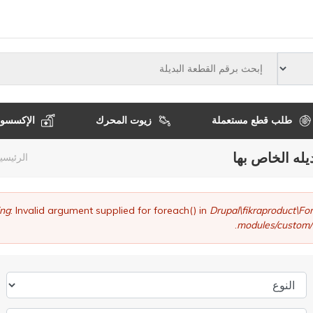
النوع
طلب قطع مستعملة
زيوت المحرك
الإكسسوا
يله الخاص بها
مسا
الرئيسي
التن
ng
: Invalid argument supplied for foreach() in
Drupal\fikraproduct\
modules/custom/
النوع